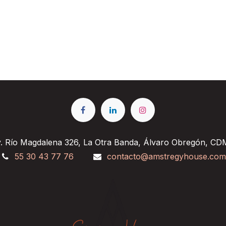
. Río Magdalena 326, La Otra Banda, Álvaro Obregón, C
55 30 43 77 76
contacto@amstregyhouse.com